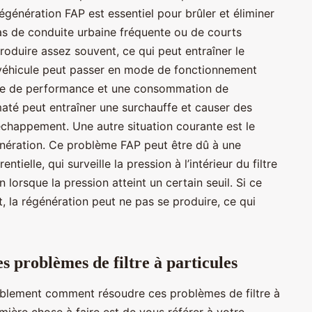
génération FAP est essentiel pour brûler et éliminer
as de conduite urbaine fréquente ou de courts
produire assez souvent, ce qui peut entraîner le
e véhicule peut passer en mode de fonctionnement
isse de performance et une consommation de
até peut entraîner une surchauffe et causer des
happement. Une autre situation courante est le
ération. Ce problème FAP peut être dû à une
tielle, qui surveille la pression à l’intérieur du filtre
 lorsque la pression atteint un certain seuil. Si ce
 la régénération peut ne pas se produire, ce qui
es problèmes de filtre à particules
blement comment résoudre ces problèmes de filtre à
mière chose à faire est de vous référer à votre