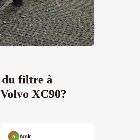
du filtre à
u Volvo XC90?
Amir
A