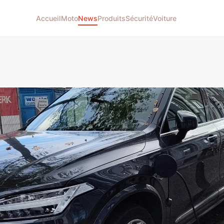
Accueil
Moto
News
Produits
Sécurité
Voiture