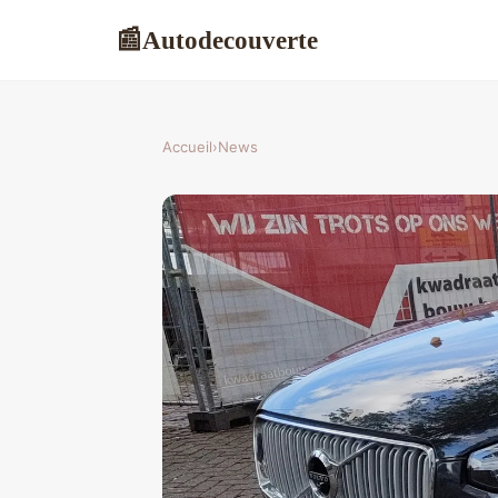
Autodecouverte
📰
Accueil
›
News