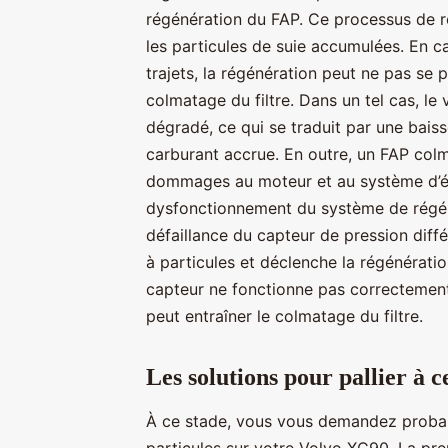
régénération du FAP. Ce processus de ré
les particules de suie accumulées. En c
trajets, la régénération peut ne pas se 
colmatage du filtre. Dans un tel cas, l
dégradé, ce qui se traduit par une ba
carburant accrue. En outre, un FAP colm
dommages au moteur et au système d’éc
dysfonctionnement du système de régén
défaillance du capteur de pression différen
à particules et déclenche la régénération
capteur ne fonctionne pas correctement,
peut entraîner le colmatage du filtre.
Les solutions pour pallier à c
À ce stade, vous vous demandez proba
particules sur votre Volvo XC90. La pre