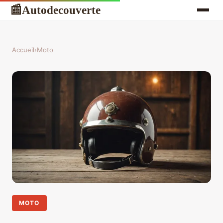
Autodecouverte
📰
Accueil
›
Moto
MOTO