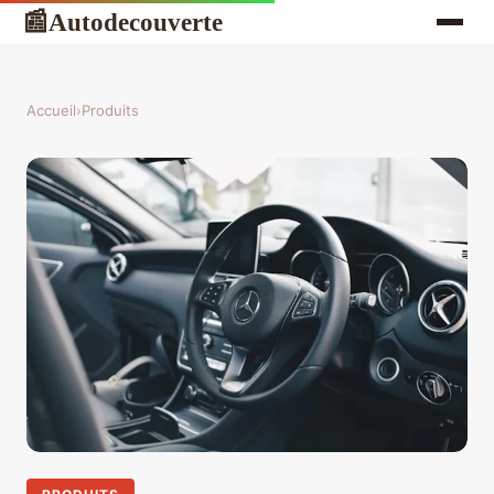
Autodecouverte
📰
Accueil
›
Produits